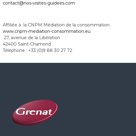
contact@nos-visites-guidees.com
Affiliée à la CNPM Médiation de la consommation
www.cnpm-mediation-
consommation.eu
27, avenue de la Libération
42400 Saint-Chamond
Téléphone : +33 (0)9 88 30 27 72