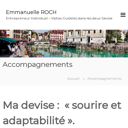
A
l
Emmanuelle ROCH
l
Entrepreneur Individuel – Visites Guidées dans les deux Savoie
e
r
a
u
c
o
n
t
Accompagnements
e
n
Accueil
Accompagnements
u
Ma devise : « sourire et
adaptabilité ».