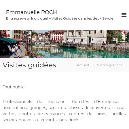
A
l
Emmanuelle ROCH
l
Entrepreneur Individuel – Visites Guidées dans les deux Savoie
e
r
a
u
c
o
n
t
Visites guidées
Accueil
Visites guidées
e
n
u
Tout public:
Professionnels du tourisme, Comités d’Entreprises ,
associations, groupes, scolaires, classes découvertes, classes
vertes, centres de vacances, centres de loisirs, familles,
seniors, nouveaux arrivants, individuels ….