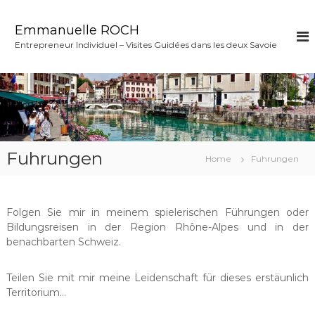
Z
u
Emmanuelle ROCH
m
Entrepreneur Individuel – Visites Guidées dans les deux Savoie
I
n
h
a
l
t
s
p
Fuhrungen
Home
Fuhrungen
r
i
n
Folgen Sie mir in meinem spielerischen Führungen oder
g
Bildungsreisen in der Region Rhône-Alpes und in der
e
benachbarten Schweiz.
n
Teilen Sie mit mir meine Leidenschaft für dieses erstäunlich
Territorium…